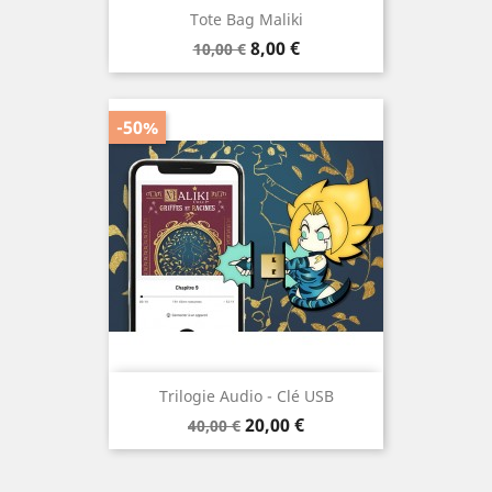
Tote Bag Maliki
Prix
Prix
8,00 €
10,00 €
de
base
-50%
Trilogie Audio - Clé USB
Prix
Prix
20,00 €
40,00 €
de
base