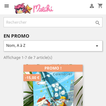
shopping_cart



EN PROMO
Nom, A à Z

Affichage 1-7 de 7 article(s)
PROMO !
-15,00 €