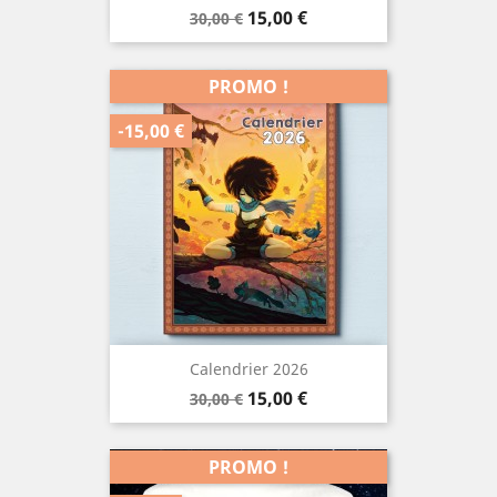
Prix
Prix
15,00 €
30,00 €
de
base
PROMO !
-15,00 €
Calendrier 2026
Prix
Prix
15,00 €
30,00 €
de
base
PROMO !