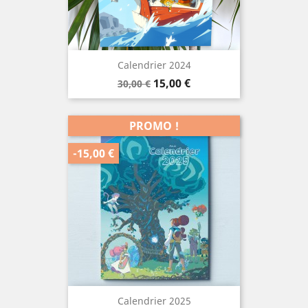
Calendrier 2024
Prix
Prix
15,00 €
30,00 €
de
base
PROMO !
-15,00 €
Calendrier 2025