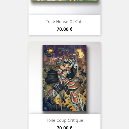
Toile House Of Cats
Prix
70,00 €
Toile Coup Critique
Prix
70,00 €