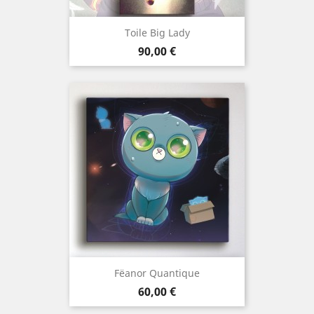
Toile Big Lady
Prix
90,00 €
Fëanor Quantique
Prix
60,00 €